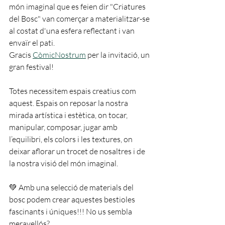
món imaginal que es feien dir "Criatures 
del Bosc" van comerçar a materialitzar-se 
al costat d'una esfera reflectant i van 
envaïr el pati. 
Gracis 
CòmicNostrum
 per la invitació, un 
gran festival!
Totes necessitem espais creatius com 
aquest. Espais on reposar la nostra 
mirada artística i estètica, on tocar, 
manipular, composar, jugar amb 
l’equilibri, els colors i les textures, on 
deixar aflorar un trocet de nosaltres i de 
la nostra visió del món imaginal.
💚 Amb una selecció de materials del 
bosc podem crear aquestes bestioles 
fascinants i úniques!!! No us sembla 
meravellós?