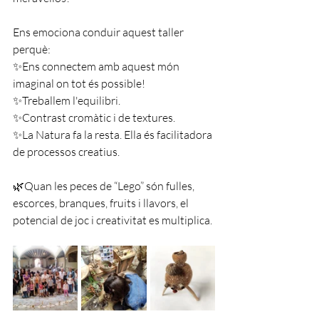
Ens emociona conduir aquest taller 
perquè:
✨Ens connectem amb aquest món 
imaginal on tot és possible!
✨Treballem l'equilibri.
✨Contrast cromàtic i de textures.
✨La Natura fa la resta. Ella és facilitadora 
de processos creatius.
🌿Quan les peces de “Lego” són fulles, 
escorces, branques, fruits i llavors, el 
potencial de joc i creativitat es multiplica.