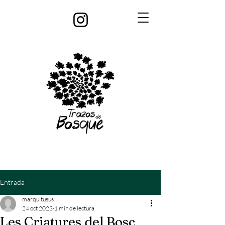
Entrada
marquitusus
24 oct 2023
1 min de lectura
Les Criatures del Bosc